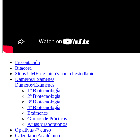
Presentación
Bitácora
Sitios UMH de interés para el estudiante
Dameros/Examenes
Dameros/Examenes
1º Biotecnología
2º Biotecnología
3º Biotecnología
4º Biotecnología
Exámenes
Grupos de Prácticas
Aulas y laboratorios
Optativas 4º curso
Calendario Académico