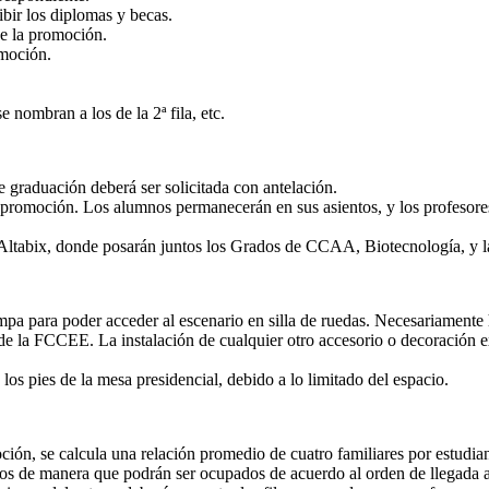
bir los diplomas y becas.
e la promoción.
omoción.
e nombran a los de la 2ª fila, etc.
e graduación deberá ser solicitada con antelación.
 la promoción. Los alumnos permanecerán en sus asientos, y los profesore
de Altabix, donde posarán juntos los Grados de CCAA, Biotecnología, y l
ampa para poder acceder al escenario en silla de ruedas. Necesariamente
e la FCCEE. La instalación de cualquier otro accesorio o decoración ex
 los pies de la mesa presidencial, debido a lo limitado del espacio.
ón, se calcula una relación promedio de cuatro familiares por estudian
ados de manera que podrán ser ocupados de acuerdo al orden de llegada