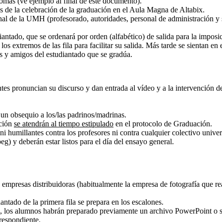
lomas (ve ejemplo al final de este documento).
s de la celebración de la graduación en el Aula Magna de Altabix.
al de la UMH (profesorado, autoridades, personal de administración y se
diantado, que se ordenará por orden (alfabético) de salida para la imposi
os extremos de las fila para facilitar su salida. Más tarde se sientan en
es y amigos del estudiantado que se gradúa.
ntes pronuncian su discurso y dan entrada al vídeo y a la intervención d
 un obsequio a los/las padrinos/madrinas.
ación
se atendrán al tiempo estipulado
en el protocolo de Graduación.
 humillantes contra los profesores ni contra cualquier colectivo univers
eg) y deberán estar listos para el día del ensayo general.
 empresas distribuidoras (habitualmente la empresa de fotografía que rea
ntado de la primera fila se prepara en los escalones.
o, los alumnos habrán preparado previamente un archivo PowerPoint o si
rrespondiente.