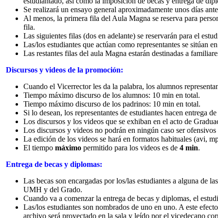
estudiantado, así como la imposición de becas y entrega de dip
Se realizará un ensayo general aproximadamente unos días ante
Al menos, la primera fila del Aula Magna se reserva para person
fila.
Las siguientes filas (dos en adelante) se reservarán para el estu
Las/los estudiantes que actúan como representantes se sitúan en l
Las restantes filas del aula Magna estarán destinadas a familiar
Discursos y videos de la promoción:
Cuando el Vicerrector les da la palabra, los alumnos representa
Tiempo máximo discurso de los alumnos: 10 min en total.
Tiempo máximo discurso de los padrinos: 10 min en total.
Si lo desean, los representantes de estudiantes hacen entrega de
Los discursos y los videos que se exhiban en el acto de Gradu
Los discursos y videos no podrán en ningún caso ser ofensivos ni
La edición de los videos se hará en formatos habituales (avi, mp
El tiempo
máximo
permitido para los videos es de
4 min
.
Entrega de becas y diplomas:
Las becas son encargadas por los/las estudiantes a alguna de las
UMH y del Grado.
Cuando va a comenzar la entrega de becas y diplomas, el estudia
Las/los estudiantes son nombrados de uno en uno. A este efect
archivo será proyectado en la sala y leído por el vicedecano co