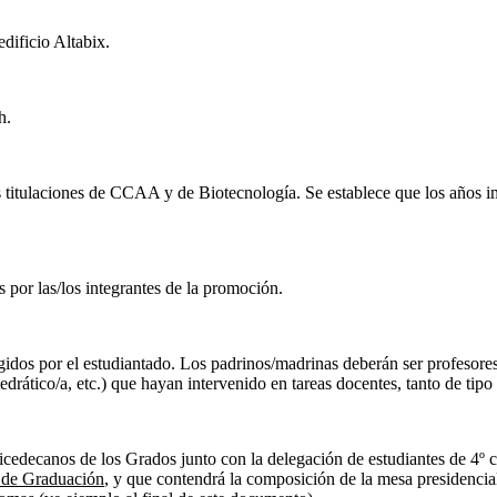
dificio Altabix.
h.
as titulaciones de CCAA y de Biotecnología.
Se establece que los años i
 por las/los integrantes de la promoción.
dos por el estudiantado. Los padrinos/madrinas deberán ser profesores/
tedrático/a, etc.) que hayan intervenido en tareas docentes, tanto de tipo
cedecanos de los Grados junto con la delegación de estudiantes de 4º c
o de Graduación
, y que contendrá la composición de la mesa presidencial