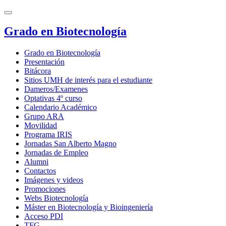
Grado en Biotecnología
Grado en Biotecnología
Presentación
Bitácora
Sitios UMH de interés para el estudiante
Dameros/Examenes
Optativas 4º curso
Calendario Académico
Grupo ARA
Movilidad
Programa IRIS
Jornadas San Alberto Magno
Jornadas de Empleo
Alumni
Contactos
Imágenes y videos
Promociones
Webs Biotecnología
Máster en Biotecnología y Bioingeniería
Acceso PDI
TFG