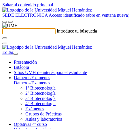
Saltar al contenido principal
SEDE ELECTRÓNICA
Acceso identificado (abre en ventana nueva
Introduce tu búsqueda
Editar
Presentación
Bitácora
Sitios UMH de interés para el estudiante
Dameros/Examenes
Dameros/Examenes
1º Biotecnología
2º Biotecnología
3º Biotecnología
4º Biotecnología
Exámenes
Grupos de Prácticas
Aulas y laboratorios
Optativas 4º curso