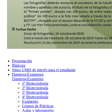
Presentación
Bitácora
Sitios UMH de interés para el estudiante
Dameros/Examenes
Dameros/Examenes
1º Biotecnología
2º Biotecnología
3º Biotecnología
4º Biotecnología
Exámenes
Grupos de Prácticas
Aulas y laboratorios