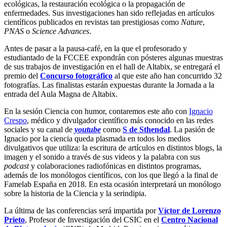
ecológicas, la restauración ecológica o la propagación de
enfermedades. Sus investigaciones han sido reflejadas en artículos
científicos publicados en revistas tan prestigiosas como
Nature
,
PNAS
o
Science Advances
.
Antes de pasar a la pausa-café, en la que el profesorado y
estudiantado de la FCCEE expondrán con pósteres algunas muestras
de sus trabajos de investigación en el hall de Altabix, se entregará el
premio del
Concurso fotográfico
al que este año han concurrido 32
fotografías. Las finalistas estarán expuestas durante la Jornada a la
entrada del Aula Magna de Altabix.
En la sesión Ciencia con humor, contaremos este año con
Ignacio
Crespo
, médico y divulgador científico más conocido en las redes
sociales y su canal de
youtube
como
S de Sthendal
. La pasión de
Ignacio por la ciencia queda plasmada en todos los medios
divulgativos que utiliza: la escritura de artículos en distintos blogs, la
imagen y el sonido a través de sus videos y la palabra con sus
podcast
y colaboraciones radiofónicas en distintos programas,
además de los monólogos científicos, con los que llegó a la final de
Famelab España en 2018. En esta ocasión interpretará un monólogo
sobre la historia de la Ciencia y la serindipia.
La última de las conferencias será impartida por
Víctor de Lorenzo
Prieto
, Profesor de Investigación del CSIC en el
Centro Nacional