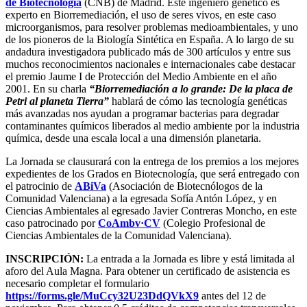
de Biotecnología
(CNB) de Madrid. Este ingeniero genético es
experto en Biorremediación, el uso de seres vivos, en este caso
microorganismos, para resolver problemas medioambientales, y uno
de los pioneros de la Biología Sintética en España. A lo largo de su
andadura investigadora publicado más de 300 artículos y entre sus
muchos reconocimientos nacionales e internacionales cabe destacar
el premio Jaume I de Protección del Medio Ambiente en el año
2001. En su charla
“Biorremediación a lo grande: De la placa de
Petri al planeta Tierra”
hablará de cómo las tecnología genéticas
más avanzadas nos ayudan a programar bacterias para degradar
contaminantes químicos liberados al medio ambiente por la industria
química, desde una escala local a una dimensión planetaria.
La Jornada se clausurará con la entrega de los premios a los mejores
expedientes de los Grados en Biotecnología, que será entregado con
el patrocinio de
ABiVa
(Asociación de Biotecnólogos de la
Comunidad Valenciana) a la egresada Sofía Antón López, y en
Ciencias Ambientales al egresado Javier Contreras Moncho, en este
caso patrocinado por
CoAmbv·CV
(Colegio Profesional de
Ciencias Ambientales de la Comunidad Valenciana).
INSCRIPCIÓN:
La entrada a la Jornada es libre y está limitada al
aforo del Aula Magna. Para obtener un certificado de asistencia es
necesario completar el formulario
https://forms.gle/MuCcy32U23DdQVkX9
antes del 12 de