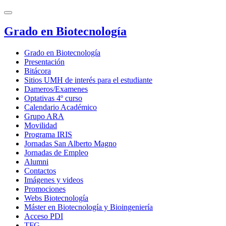
Grado en Biotecnología
Grado en Biotecnología
Presentación
Bitácora
Sitios UMH de interés para el estudiante
Dameros/Examenes
Optativas 4º curso
Calendario Académico
Grupo ARA
Movilidad
Programa IRIS
Jornadas San Alberto Magno
Jornadas de Empleo
Alumni
Contactos
Imágenes y videos
Promociones
Webs Biotecnología
Máster en Biotecnología y Bioingeniería
Acceso PDI
TFG