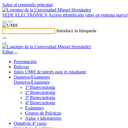
Saltar al contenido principal
SEDE ELECTRÓNICA
Acceso identificado (abre en ventana nueva
Introduce tu búsqueda
Editar
Presentación
Bitácora
Sitios UMH de interés para el estudiante
Dameros/Examenes
Dameros/Examenes
1º Biotecnología
2º Biotecnología
3º Biotecnología
4º Biotecnología
Exámenes
Grupos de Prácticas
Aulas y laboratorios
Optativas 4º curso