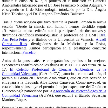
durante el curso 2016-17, el primero en la titulación en Ciencias
Ambientales tutorizado por el Dr. José Francisco Nicolás Aguilera, y
el segundo en la de Biotecnología, tutorizado por la Dra. Ángela
Nieto Toledano y el Dr. Gregorio Fernández Ballester.
Tras la buena acogida que tuvo durante la pasada Jornada la nueva
sección “Desde la ciencia con humor”, hemos decidido seguir
afianzándola en esta edición con la participación de dos nuevos y
divertidos científicos monologuistas: la profesora de la UMH
Dra.
Ana Peiró Peiró
y el titulado de la Universitat de Valencia,
Arcadi
Garcia i Rius
, divulgadores de la Medicina y la Física,
respectivamente. Ambos participaron en el prestigioso concurso
internacional
Famelab
.
Antes de la pausa-café, se entregarán los premios a los mejores
expedientes académicos de los títulos de la FCCEE del curso 2016-
17.
El Colegio Profesional de Ciencias Ambientales de la
Comunidad Valenciana
(CoAmb·CV) patrocina, como cada año, el
premio al Grado en Ciencias Ambientales, que en esta ocasión se
entregará a la graduada Alba López Caravaca. Como novedad, en
esta edición se instituye el premio al mejor expediente del Grado en
Biotecnología patrocinado por la
Asociación de Biotecnólogos de la
Comunidad Valenciana
(AbiVA), que recibirá el titulado Sebastián
Martínez López.
Durante la pausa de las ponencias, disfrutaremos de un almuerzo en