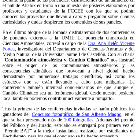
el hall de Altabix en torno a una muestra de pósteres elaborados por
profesores y estudiantes de la FCCEE con los que se podrán
conocer los proyectos que llevan a cabo y preguntar sobre cuantas
curiosidades y dudas despierten los contenidos de sus paneles.
En el último bloque de la Jornada disfrutaremos de dos conferencias
de ponentes externos a la UMH. La ponencia enmarcada en
Ciencias Ambientales, correrá a cargo de la
Dra. Ana Belén Vicente
Fortea
, investigadora del Departamento de Ciencias Agrarias y del
Medio Natural de la Universitat Jaume I de Castellón. Con su charla
“
Contaminación atmosférica y Cambio Climático
” nos ilustrará
sobre el origen de los contaminantes atmosféricos y las
consecuencias climáticas que provocan a nivel global, hecho
demostrado por numerosos trabajos científicos, así como los
esfuerzos que se están llevando a cabo para mitigarlas. La
conferencia también intentará concienciarnos de que aunque el
Cambio Climático sea un fenómeno global, desde nuestra posición
local también podemos contribuir activamente a mitigarlo.
Tras la primera de las conferencias invitadas se harán públicos los
ganadores del
Concurso fotográfico de San Alberto Magno
, en el
que se han presentado más de
100 fotografías
. Además del premio
del Público y del Jurado, este año se entregará por primera vez el
“Premio BAT” a la mejor instantánea realizada por estudiantes de
Bachillerato, para los que el concurso se ha hecho extensivo.