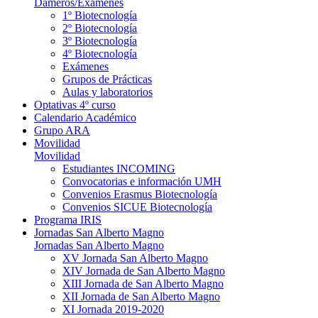
Dameros/Examenes
1º Biotecnología
2º Biotecnología
3º Biotecnología
4º Biotecnología
Exámenes
Grupos de Prácticas
Aulas y laboratorios
Optativas 4º curso
Calendario Académico
Grupo ARA
Movilidad
Movilidad
Estudiantes INCOMING
Convocatorias e información UMH
Convenios Erasmus Biotecnología
Convenios SICUE Biotecnología
Programa IRIS
Jornadas San Alberto Magno
Jornadas San Alberto Magno
XV Jornada San Alberto Magno
XIV Jornada de San Alberto Magno
XIII Jornada de San Alberto Magno
XII Jornada de San Alberto Magno
XI Jornada 2019-2020