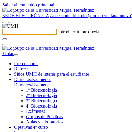
Saltar al contenido principal
SEDE ELECTRÓNICA
Acceso identificado (abre en ventana nueva
Introduce tu búsqueda
Editar
Presentación
Bitácora
Sitios UMH de interés para el estudiante
Dameros/Examenes
Dameros/Examenes
1º Biotecnología
2º Biotecnología
3º Biotecnología
4º Biotecnología
Exámenes
Grupos de Prácticas
Aulas y laboratorios
Optativas 4º curso