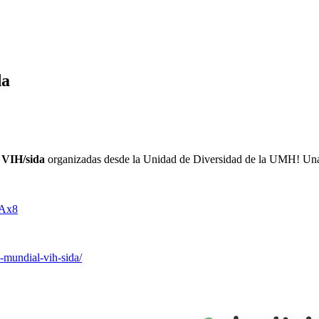
da
l VIH/sida
organizadas desde la Unidad de Diversidad de la UMH! Una o
CAx8
a-mundial-vih-sida/