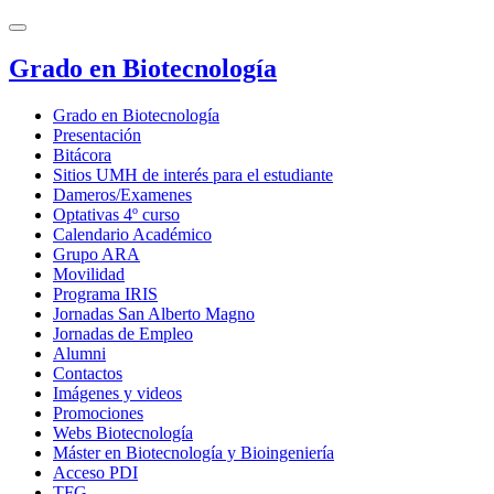
Grado en Biotecnología
Grado en Biotecnología
Presentación
Bitácora
Sitios UMH de interés para el estudiante
Dameros/Examenes
Optativas 4º curso
Calendario Académico
Grupo ARA
Movilidad
Programa IRIS
Jornadas San Alberto Magno
Jornadas de Empleo
Alumni
Contactos
Imágenes y videos
Promociones
Webs Biotecnología
Máster en Biotecnología y Bioingeniería
Acceso PDI
TFG